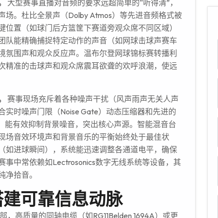
。
大型赛事直播对音频的要求远超简单的“听得清”，
。杜比全景声（Dolby Atmos）等先进音频格式被
键位置（如球门后方篮筐下赛道旁观众席不同区域）
团队能精确捕捉特定动作的声音（如网球击球声赛车
境氛围声和观众反应声。温布尔登网球锦标赛转播利
次精准的击球声和观众席震耳欲聋的欢呼浪潮，使远
。
赛事现场充斥着各种噪声干扰（风声雨声无关人声
时噪声门限（Noise Gate）动态压缩器和先进的
件），能有效抑制背景噪音，突出核心声源。智能混音台
现场音效环境声和背景音乐的平衡始终处于最佳状
（如进球瞬间），系统能迅速调整各通道电平，确保
常依赖如Lectrosonics数字无线系统等设备，其
纯净拾音。
搭建可靠信息动脉
，高质量的同轴电缆（如RG11Belden 1694A）或更