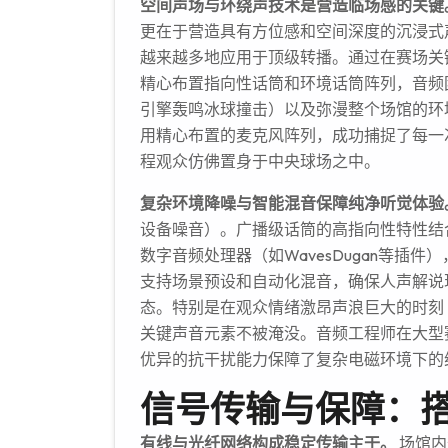
空间声场与环绕声技术是营造临场感的关键
更在于营造具有方位感和空间深度的沉浸式声场
越来越多地应用于顶级转播。通过在赛场关
精心布置指向性话筒和环境话筒阵列，音频
引擎轰鸣冰球撞击）以及弥漫整个场馆的环
用精心布置的麦克风阵列，成功捕捉了每一
程观众仿佛置身于中央球场之中。
复杂环境降噪与智能混音保障纯净听觉体验
设备噪音）。广播级话筒的高指向性特性结合实
数字音频处理器（如WavesDugan等插
支持场景预设和自动化混音，确保人声解说
态。特别是在观众情绪激昂声浪巨大的时刻
关键声音元素不被淹没。音频工程师在大型赛事中
优异的抗干扰能力保障了复杂电磁环境下的
信号传输与保障：
有线与光纤网络构成稳定传输主干。
场馆内部