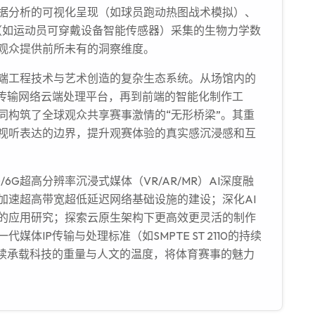
据分析的可视化呈现（如球员跑动热图战术模拟）、
备（如运动员可穿戴设备智能传感器）采集的生物力学数
观众提供前所未有的洞察维度。
端工程技术与艺术创造的复杂生态系统。从场馆内的
P传输网络云端处理平台，再到前端的智能化制作工
同构筑了全球观众共享赛事激情的“无形桥梁”。其重
视听表达的边界，提升观赛体验的真实感沉浸感和互
G超高分辨率沉浸式媒体（VR/AR/MR）AI深度融
加速超高带宽超低延迟网络基础设施的建设；深化AI
的应用研究；探索云原生架构下更高效更灵活的制作
体IP传输与处理标准（如SMPTE ST 2110的持续
持续承载科技的重量与人文的温度，将体育赛事的魅力