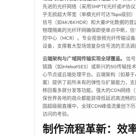
先进的光纤网络（采用SMPTE光纤或IP协议
乎无损超大带宽（单模光纤可达Tbps级别
信号（如4K/8KHDR）和大量IP化数据
物理隔离的光纤环网确保即使单点中断，信号
控中心（MCR）。专业视音频光纤传输设备厂商如Emb
设备，支撑着大型场馆复杂信号流的灵活调
云端架构与广域网传输实现全球覆盖。
信号
链路（如IntelsatSES）或新兴的5G
心节点或云端处理平台。云端架构（如基于AWS Elem
案）提供了前所未有的弹性与扩展能力，支
移回看多屏分发等功能。强大的CDN网络（如Ak
保世界各地的观众都能获得低延迟高流畅的观看体验。
国超级碗直播中，全球CDN峰值流量创下
访问的考验。
制作流程革新：效