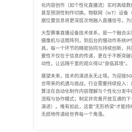
化内容创作（如个性化直播流）实时高级数
甚至预测性制作切换。物联网（IoT）设
据位置信息将更深层次地融入直播信号，为
大型赛事直播设备技术体系，是一个融合尖
摄像机与话筒阵列，到后台的慢动作系统I
具，每一个环节的精密协同与持续创新，共
要性不仅在于信息的传递，更在于不断突破
动性，让远隔千里的观众得以“身临其境”。
展望未来，技术的演进永无止境。为迎接5G/6
合带来的机遇与挑战，行业需要持续投入：
算法在自动化制作内容理解与个性化分发中
流程与协作模式；制定并完善开放互通的下一代媒
演进）。唯有如此，这套“无形桥梁”才能
无损地传递给世界每一个角落。