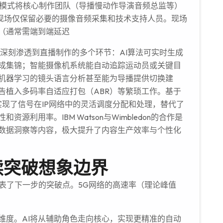
模式将核心制作团队（导播慢动作导演音频总监等）
，现场仅保留必要的摄像音频采集和技术支持人员。现场
（通常需端到端延迟
深刻渗透到直播制作的多个环节：AI算法可实时生成
成集锦；智能摄像机系统能自动追踪运动员或关键目
机器学习的镜头语言分析甚至能为导播提供切换建
告植入多码率自适应打包（ABR）等繁琐工作。基于
标准）实现了信号在IP网络中的灵活调度分配和处理，替代了
利用率。IBM Watson与Wimbledon的合作是
员数据洞察等内容，极大提升了内容生产效率与个性化
续突破想象边界
验代表了下一步的突破点。5G网络的高速率（理论峰值
维度。AI将从辅助角色走向核心，实现更精准的自动